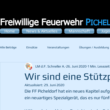
Freiwillige Feuerwehr
P
ICHE
Home
News & Aktuelles
Mannschaft
Juge
Alle Beiträge
Einsätze
Veranstaltungen
Übungen / Ausbildung
LM d.F. Schneller A.
26. Juni 2020
1 Min. Lesezeit
Wir sind eine Stüt
Aktualisiert:
29. Juni 2020
Die FF Picheldorf hat ein neues Kapitel auf
ein neuartiges Spezialgerät, das es nur fün