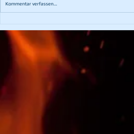
Kommentar verfassen...
60. Landesfeuerwehr-
Übung mit d
Leistungsbewerb in St.
Bruck/Mur
Margarethen an der Raab