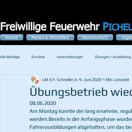
Freiwillige Feuerwehr
P
ICHE
Home
News & Aktuelles
Mannschaft
Juge
Alle Beiträge
Einsätze
Veranstaltungen
Übungen / Ausbildung
LM d.F. Schneller A.
9. Juni 2020
1 Min. Lesezeit
Übungsbetrieb wi
08.06.2020
Am Montag konnte der lang ersehnte, regu
werden.Bereits in der Anfangsphase wurde
Fahrerausbildungen abgehalten, um das best