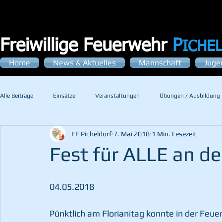
Freiwillige Feuerwehr
P
ICHE
Home
News & Aktuelles
Mannschaft
Juge
Alle Beiträge
Einsätze
Veranstaltungen
Übungen / Ausbildung
FF Picheldorf
7. Mai 2018
1 Min. Lesezeit
Fest für ALLE an d
04.05.2018
Pünktlich am Florianitag konnte in der Feuer