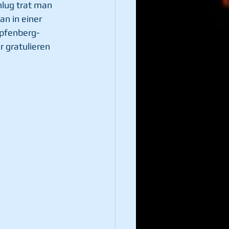
lug trat man 
n in einer 
pfenberg-
 gratulieren 