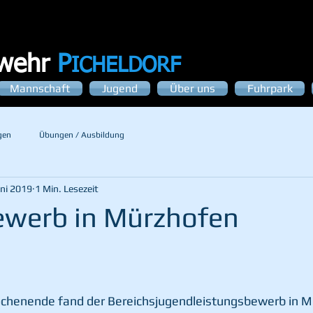
rwehr
P
ICHELDORF
Mannschaft
Jugend
Über uns
Fuhrpark
gen
Übungen / Ausbildung
uni 2019
1 Min. Lesezeit
werb in Mürzhofen
enende fand der Bereichsjugendleistungsbewerb in Mü