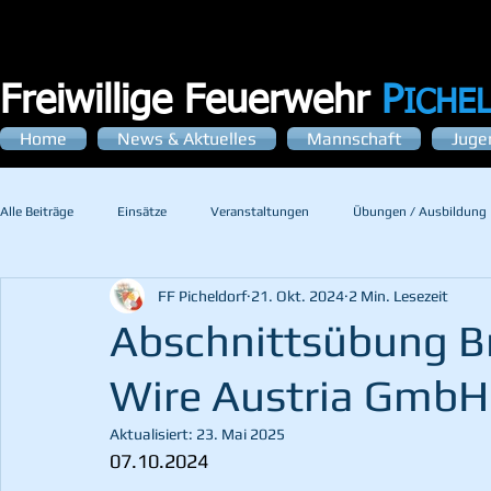
Freiwillige Feuerwehr
P
ICHE
Home
News & Aktuelles
Mannschaft
Juge
Alle Beiträge
Einsätze
Veranstaltungen
Übungen / Ausbildung
FF Picheldorf
21. Okt. 2024
2 Min. Lesezeit
Abschnittsübung Br
Wire Austria GmbH
Aktualisiert:
23. Mai 2025
07.10.2024