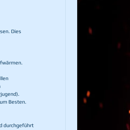
sen. Dies 
aufwärmen.
len 
 
jugend). 
zum Besten.
d durchgeführt 