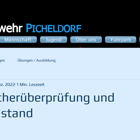
rwehr
P
ICHELDORF
Mannschaft
Jugend
Über uns
Fuhrpark
gen
Übungen / Ausbildung
ez. 2022
1 Min. Lesezeit
cherüberprüfung und
nstand