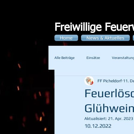
Freiwillige Feue
Home
News & Aktuelles
Alle Beiträge
Einsätze
Veranstaltun
FF Picheldorf
11. D
Feuerlös
Glühwei
Aktualisiert:
21. Apr. 2023
10.12.2022