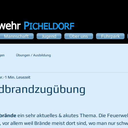
rwehr
P
ICHELDORF
Mannschaft
Jugend
Über uns
Fuhrpark
gen
Übungen / Ausbildung
r.
1 Min. Lesezeit
dbrandzugübung
brände 
ein sehr aktuelles & akutes Thema. Die Feuerweh
, vor allem weil Brände meist dort sind, wo man nur sch