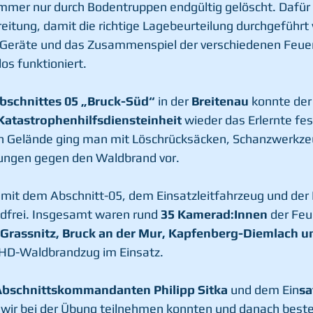
mmer nur durch Bodentruppen endgültig gelöscht. Dafür 
reitung, damit die richtige Lagebeurteilung durchgeführt
Geräte und das Zusammenspiel der verschiedenen Feue
los funktioniert.
bschnittes 05 „Bruck-Süd“ 
in der 
Breitenau
 konnte der
atastrophenhilfsdiensteinheit
 wieder das Erlernte fe
n Gelände ging man mit Löschrücksäcken, Schanzwerkze
itungen gegen den Waldbrand vor.
it dem Abschnitt-05, dem Einsatzleitfahrzeug und der
dfrei. Insgesamt waren rund 
35 Kamerad:Innen
 der Fe
 Grassnitz, Bruck an der Mur, Kapfenberg-Diemlach un
HD-Waldbrandzug im Einsatz.
Abschnittskommandanten Philipp Sitka
 und dem Ein
sa
 wir bei der Übung teilnehmen konnten und danach beste