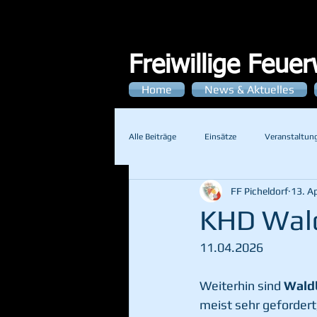
Freiwillige Feue
Home
News & Aktuelles
Alle Beiträge
Einsätze
Veranstaltun
FF Picheldorf
13. Ap
KHD Wal
11.04.2026
Weiterhin sind 
Wald
meist sehr gefordert