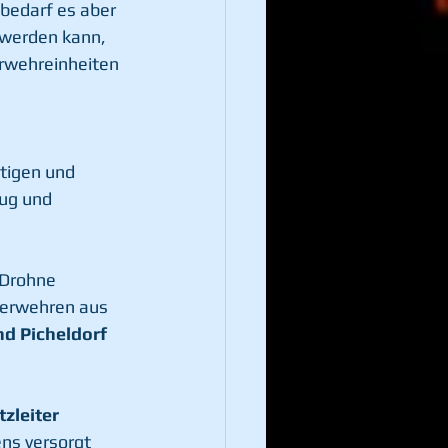
bedarf es aber 
 werden kann, 
rwehreinheiten 
 
stigen und 
ug und 
 Drohne 
uerwehren aus 
d Picheldorf 
tzleiter 
ns versorgt 