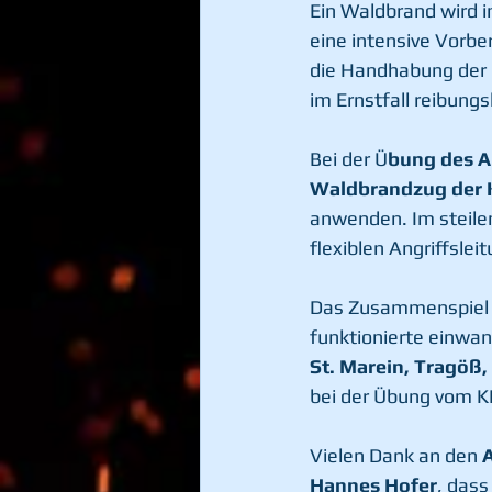
Ein Waldbrand wird i
eine intensive Vorbe
die Handhabung der 
im Ernstfall reibungs
Bei der Ü
bung des A
Waldbrandzug der K
anwenden. Im steile
flexiblen Angriffsle
Das Zusammenspiel m
funktionierte einwan
St. Marein, Tragöß,
bei der Übung vom K
Vielen Dank an den 
Hannes Hofer
, dass