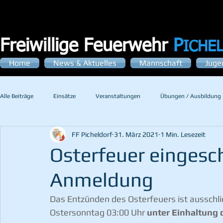
Freiwillige Feuerwehr
P
ICHE
Home
News & Aktuelles
Mannschaft
Juge
Alle Beiträge
Einsätze
Veranstaltungen
Übungen / Ausbildung
FF Picheldorf
31. März 2021
1 Min. Lesezeit
Osterfeuer eingesch
Anmeldung
Das Entzünden des Osterfeuers ist ausschli
Ostersonntag 03:00 Uhr 
unter Einhaltun