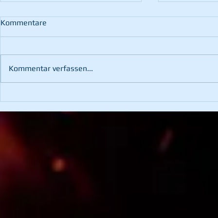
Kommentare
Kommentar verfassen...
60. Landesfeuerwehr-
Übung mit d
Leistungsbewerb in St.
Bruck/Mur
Margarethen an der Raab