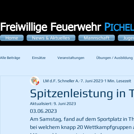
Freiwillige Feuerwehr
P
ICHE
Home
News & Aktuelles
Mannschaft
Juge
Alle Beiträge
Einsätze
Veranstaltungen
Übungen / Ausbildung
LM d.F. Schneller A.
7. Juni 2023
1 Min. Lesezeit
Spitzenleistung in 
Aktualisiert:
9. Juni 2023
03.06.2023
Am Samstag, fand auf dem Sportplatz in Thö
bei welchem knapp 20 Wettkampfgruppen a