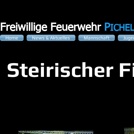
Freiwillige Feuerwehr
P
ICHE
Home
News & Aktuelles
Mannschaft
Juge
Steirischer 
Seit 2009 gibt es den Steirischen Fire Cross 
Egal, ob Jung oder Alt, es ist für alle ein High