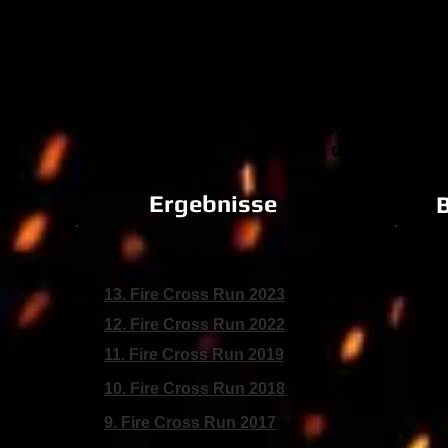
was neues auf die Beine stellen werde
Allen Läufern wünschen wir alles Gute
sportlichen Ziele erreicht und fit bleibt
Das wünscht euch
das Team der FF Pichel
Ergebnisse
13. Fire Cross Run 2023
12. Fire Cross Run 2022
11. Fire Cross Run 20
1
9
10. Fire Cross Run
2018
9. Fire Cross Run 2017