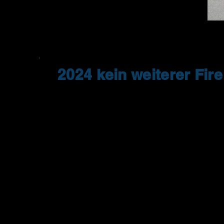
2024 kein weiterer Fir
Wir haben uns nach langem hin- und h
entschlossen vorerst keinen weiteren 
Picheldorf auszutragen.
Nach vielen erfolgreichen Jahren, na
Teilnehmerzahlen stetig ab. Das ist zw
Laufszene nicht unbekannt, aber leider
Aufwand gegenüber der Einnahmen ni
vernünftigen Verhältnis.
Wir bedanken uns bei allen Teilnehme
Fire Cross Run.
Wer uns aber kennt, der weiß, dass wi