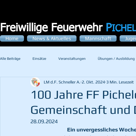
Freiwillige Feuerwehr
P
ICHE
Home
News & Aktuelles
Mannschaft
Juge
Alle Beiträge
Einsätze
Veranstaltungen
Übungen / Ausbildung
LM d.F. Schneller A.
2. Okt. 2024
3 Min. Lesezeit
100 Jahre FF Picheld
Gemeinschaft und 
28.09.2024
Ein unvergessliches Woche