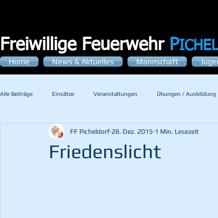
Freiwillige Feuerwehr
P
ICHE
Home
News & Aktuelles
Mannschaft
Juge
Alle Beiträge
Einsätze
Veranstaltungen
Übungen / Ausbildung
FF Picheldorf
28. Dez. 2015
1 Min. Lesezeit
Friedenslicht