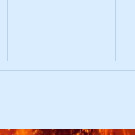
102. Wehrversammlung
Stoc
Feue