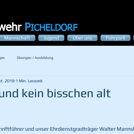
rwehr
P
ICHELDORF
Mannschaft
Jugend
Über uns
Fuhrpark
gen
Übungen / Ausbildung
kt. 2018
1 Min. Lesezeit
und kein bisschen alt
hriftführer und unser Ehrdienstgradträger Walter Manns