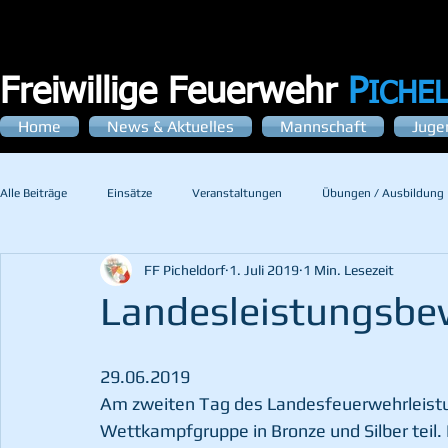
Freiwillige Feuerwehr
P
ICHE
Home
News & Aktuelles
Mannschaft
Juge
Alle Beiträge
Einsätze
Veranstaltungen
Übungen / Ausbildung
FF Picheldorf
1. Juli 2019
1 Min. Lesezeit
Landesleistungsbew
29.06.2019
Am zweiten Tag des Landesfeuerwehrleist
Wettkampfgruppe in Bronze und Silber teil.