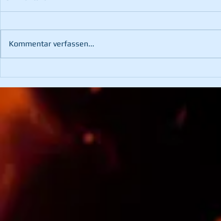
Kommentar verfassen...
60. Landesfeuerwehr-
Übung mit d
Leistungsbewerb in St.
Bruck/Mur
Margarethen an der Raab