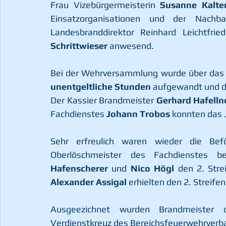
Frau Vizebürgermeisterin 
Susanne Kalte
Einsatzorganisationen und der Nachba
Landesbranddirektor Reinhard Leichtfrie
Schrittwieser 
anwesend.
Bei der Wehrversammlung wurde über das a
unentgeltliche Stunden
 aufgewandt und d
Der Kassier Brandmeister 
Gerhard Hafelln
Fachdienstes 
Johann Trobos
 konnten das J
Sehr erfreulich waren wieder die Bef
Oberlöschmeister des Fachdienstes be
Hafenscherer
 und 
Nico Högl 
den 2. Stre
Alexander Assigal
 erhielten den 2. Streife
Ausgeezichnet wurden Brandmeister 