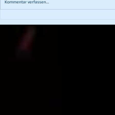
Kommentar verfassen...
Fahrzeugbergung im
Waldbrand 
Kotzgraben
Pernegg