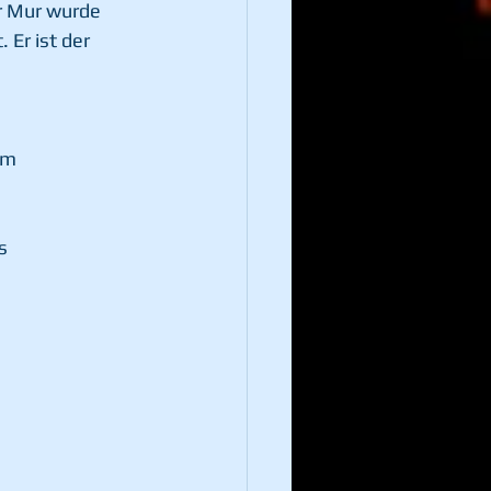
r Mur wurde 
. Er ist der 
im 
s 