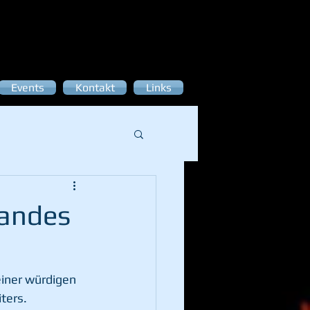
Events
Kontakt
Links
bandes
iner würdigen 
ers. 