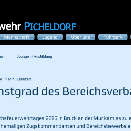
rwehr
P
ICHELDORF
Mannschaft
Jugend
Über uns
Fuhrpark
gen
Übungen / Ausbildung
r.
1 Min. Lesezeit
nstgrad des Bereichsver
chsfeuerwehrtages 2026 in Bruck an der Mur kam es zu e
ehemaligen Zugskommandanten und Bereichsbewerbsleit