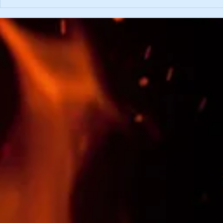
60. Landesfeuerwehr-
Übung mit d
Leistungsbewerb in St.
Bruck/Mur
Margarethen an der Raab