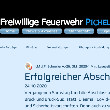
Freiwillige Feuerwehr
P
ICHE
Home
News & Aktuelles
Mannschaft
Juge
Alle Beiträge
Einsätze
Veranstaltungen
Übungen / Ausbildung
LM d.F. Schneller A.
26. Okt. 2020
1 Min. Lesezei
Erfolgreicher Absc
24.10.2020
Vergangenen Samstag fand die Abschlussprü
Bruck und Bruck-Süd, statt. Diesmal, CoVid-
und Sicherheitsvorschriften. Denn auch zu so