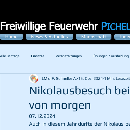
Freiwillige Feuerwehr
P
ICHE
Home
News & Aktuelles
Mannschaft
Juge
Alle Beiträge
Einsätze
Veranstaltungen
Übungen / Ausbildung
LM d.F. Schneller A.
16. Dez. 2024
1 Min. Lesezei
Nikolausbesuch bei
von morgen
07.12.2024
Auch in diesem Jahr durfte der Nikolaus be