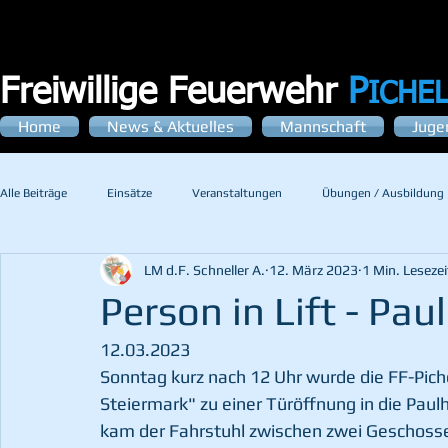
Freiwillige Feuerwehr
P
ICHE
Home
News & Aktuelles
Mannschaft
Juge
Alle Beiträge
Einsätze
Veranstaltungen
Übungen / Ausbildung
LM d.F. Schneller A.
12. März 2023
1 Min. Lesezei
Person in Lift - Pau
12.03.2023
Sonntag kurz nach 12 Uhr wurde die FF-Pich
Steiermark" zu einer Türöffnung in die Paul
kam der Fahrstuhl zwischen zwei Geschossen