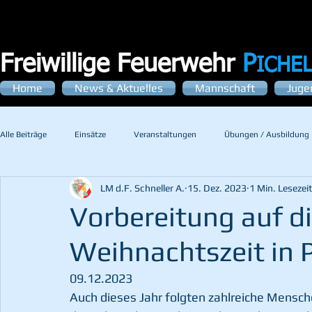
Freiwillige Feuerwehr
P
ICHE
Home
News & Aktuelles
Mannschaft
Juge
Alle Beiträge
Einsätze
Veranstaltungen
Übungen / Ausbildung
LM d.F. Schneller A.
15. Dez. 2023
1 Min. Lesezei
Vorbereitung auf di
Weihnachtszeit in P
09.12.2023
Auch dieses Jahr folgten zahlreiche Mensch