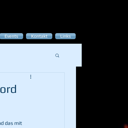
Events
Kontakt
Links
kord
nd das mit 