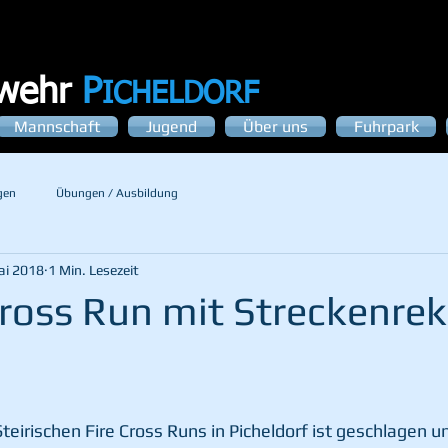
rwehr
P
ICHELDORF
Mannschaft
Jugend
Über uns
Fuhrpark
gen
Übungen / Ausbildung
ai 2018
1 Min. Lesezeit
Cross Run mit Streckenre
teirischen Fire Cross Runs in Picheldorf ist geschlagen u