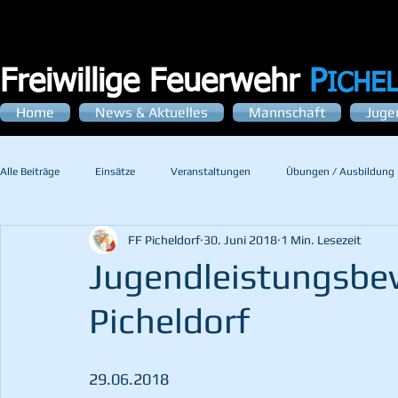
Freiwillige Feuerwehr
P
ICHE
Home
News & Aktuelles
Mannschaft
Juge
Alle Beiträge
Einsätze
Veranstaltungen
Übungen / Ausbildung
FF Picheldorf
30. Juni 2018
1 Min. Lesezeit
Jugendleistungsbe
Picheldorf
29.06.2018