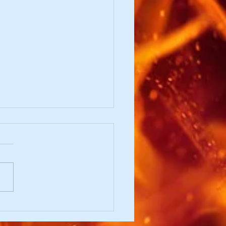
stplätze beim
ichsbewerb