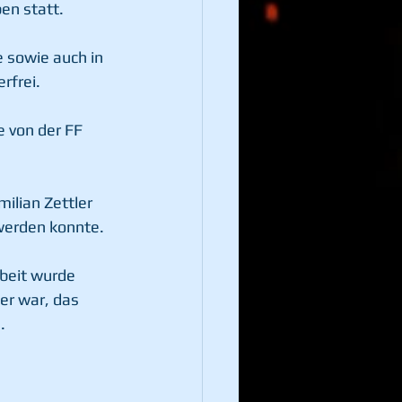
n statt. 
 sowie auch in 
rfrei.
 von der FF 
lian Zettler 
werden konnte.
beit wurde
er war, das 
. 