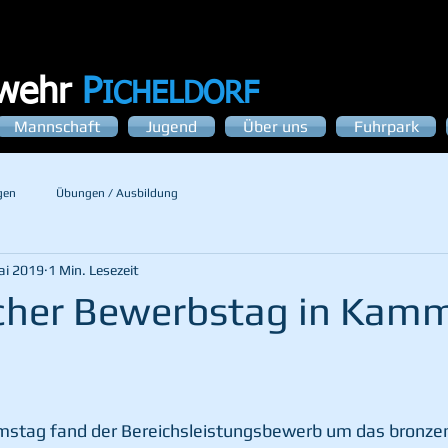
rwehr
P
ICHELDORF
Mannschaft
Jugend
Über uns
Fuhrpark
gen
Übungen / Ausbildung
ai 2019
1 Min. Lesezeit
icher Bewerbstag in Kam
stag fand der Bereichsleistungsbewerb um das bronze