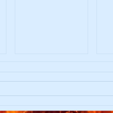
Übung mit der Bergrettung
Pode
Bruck/Mur
Bere