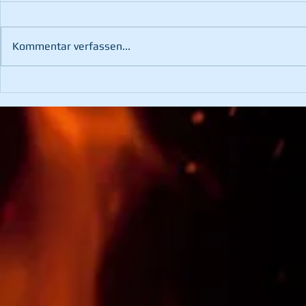
Kommentar verfassen...
Fahrzeugbergung im
Waldbrand 
Kotzgraben
Pernegg