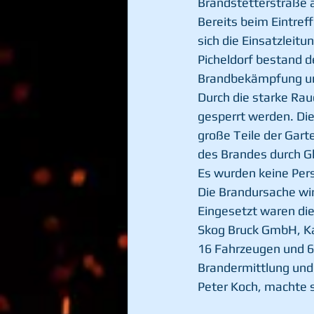
Brandstetterstraße a
Bereits beim Eintref
sich die Einsatzleit
Picheldorf bestand d
Brandbekämpfung u
Durch die starke Rau
gesperrt werden. Di
große Teile der Gar
des Brandes durch Gl
Es wurden keine Pers
Die Brandursache wir
Eingesetzt waren die
Skog Bruck GmbH, Ka
16 Fahrzeugen und 68
Brandermittlung und 
Peter Koch, machte s