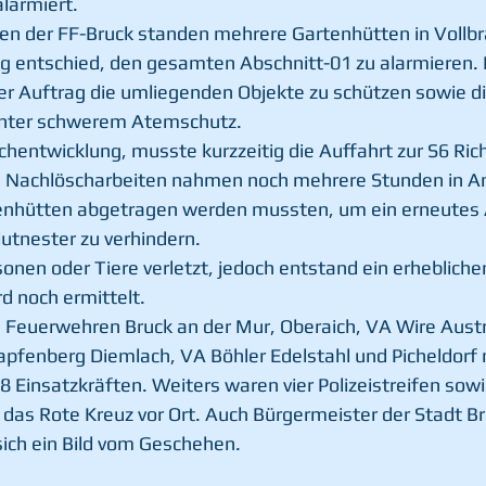
larmiert.
fen der FF-Bruck standen mehrere Gartenhütten in Vollb
ung entschied, den gesamten Abschnitt-01 zu alarmieren. 
er Auftrag die umliegenden Objekte zu schützen sowie di
nter schwerem Atemschutz.
chentwicklung, musste kurzzeitig die Auffahrt zur S6 Ri
e Nachlöscharbeiten nahmen noch mehrere Stunden in An
tenhütten abgetragen werden mussten, um ein erneutes
utnester zu verhindern.
onen oder Tiere verletzt, jedoch entstand ein erhebliche
d noch ermittelt.
 Feuerwehren Bruck an der Mur, Oberaich, VA Wire Austr
pfenberg Diemlach, VA Böhler Edelstahl und Picheldorf 
 Einsatzkräften. Weiters waren vier Polizeistreifen sowi
das Rote Kreuz vor Ort. Auch Bürgermeister der Stadt Br
ich ein Bild vom Geschehen.