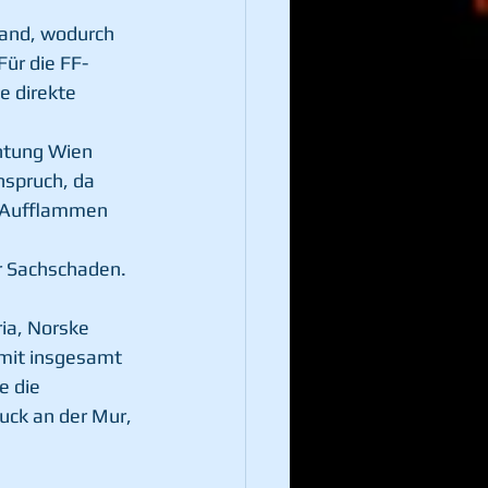
rand, wodurch 
Für die FF-
e direkte 
chtung Wien 
spruch, da 
 Aufflammen 
r Sachschaden. 
ia, Norske 
mit insgesamt 
e die 
uck an der Mur, 