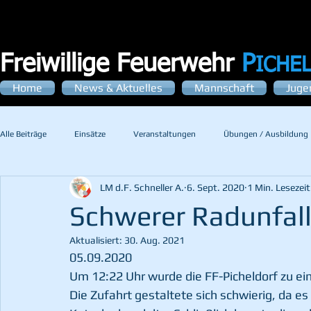
Freiwillige Feuerwehr
P
ICHE
Home
News & Aktuelles
Mannschaft
Juge
Alle Beiträge
Einsätze
Veranstaltungen
Übungen / Ausbildung
LM d.F. Schneller A.
6. Sept. 2020
1 Min. Lesezeit
Schwerer Radunfal
Aktualisiert:
30. Aug. 2021
05.09.2020
Um 12:22 Uhr wurde die FF-Picheldorf zu ein
Die Zufahrt gestaltete sich schwierig, da e