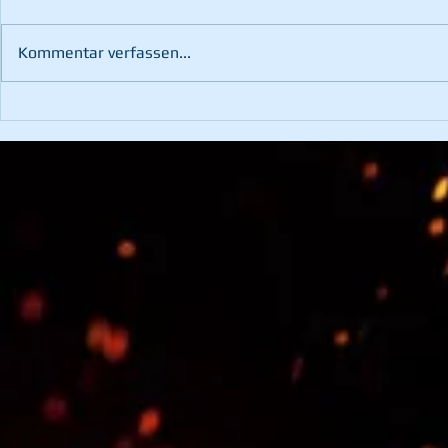
Kommentar verfassen...
Fahrzeugbergung im
Waldbrand 
Kotzgraben
Pernegg