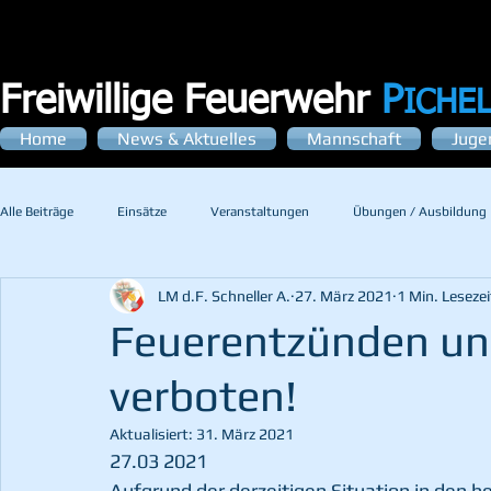
Freiwillige Feuerwehr
P
ICHE
Home
News & Aktuelles
Mannschaft
Juge
Alle Beiträge
Einsätze
Veranstaltungen
Übungen / Ausbildung
LM d.F. Schneller A.
27. März 2021
1 Min. Lesezei
Feuerentzünden un
verboten!
Aktualisiert:
31. März 2021
27.03 2021
Aufgrund der derzeitigen Situation in den 